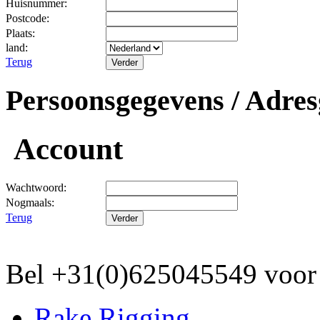
Huisnummer:
Postcode:
Plaats:
land:
Terug
Persoonsgegevens / Adres
Account
Wachtwoord:
Nogmaals:
Terug
Bel +31(0)625045549 vo
Rake Rigging