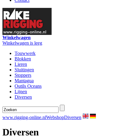
Contact
Winkelwagen
Winkelwagen is leeg
Touwwerk
Blokken
Lieren
Sluitingen
Stoppers
Mantagua
Outils Oceans
Lijnen
Diversen
www.rigging-online.nl
Webshop
Diversen
Diversen