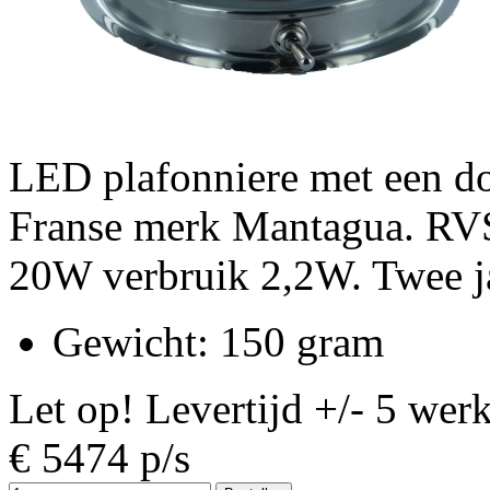
LED plafonniere met een d
Franse merk Mantagua. RVS
20W verbruik 2,2W. Twee ja
Gewicht
: 150 gram
Let op! Levertijd +/- 5 wer
€
5474
p/s