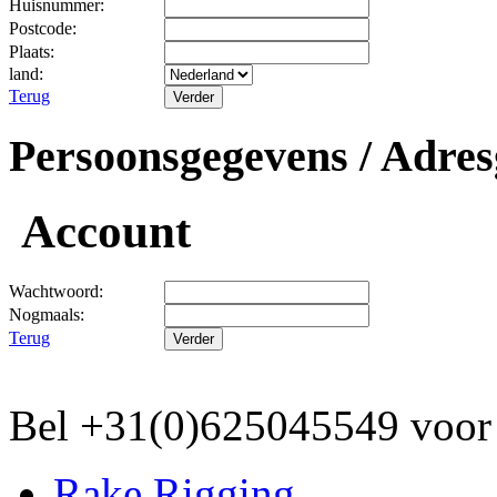
Huisnummer:
Postcode:
Plaats:
land:
Terug
Persoonsgegevens / Adres
Account
Wachtwoord:
Nogmaals:
Terug
Bel +31(0)625045549 vo
Rake Rigging