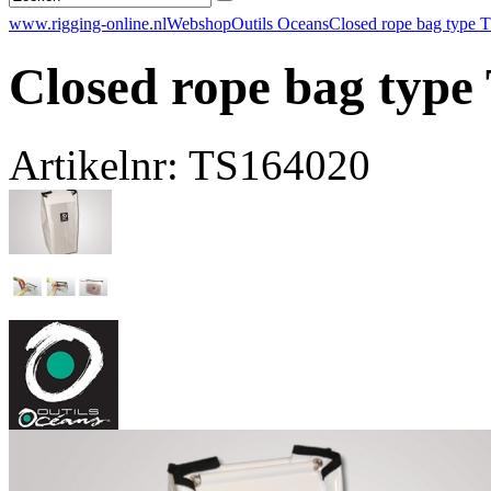
www.rigging-online.nl
Webshop
Outils Oceans
Closed rope bag type
Closed rope bag type
Artikelnr: TS164020