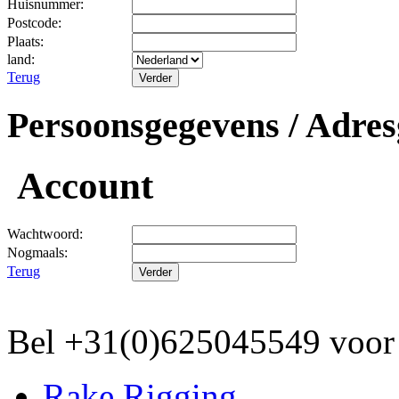
Huisnummer:
Postcode:
Plaats:
land:
Terug
Persoonsgegevens / Adres
Account
Wachtwoord:
Nogmaals:
Terug
Bel +31(0)625045549 vo
Rake Rigging