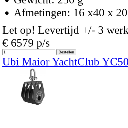
Afmetingen
: 16 x40 x 2
Let op! Levertijd +/- 3 wer
€
6579
p/s
Ubi Maior YachtClub YC5