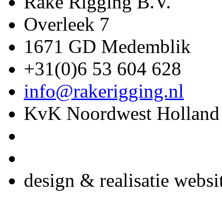
Rake Rigging B.V.
Overleek 7
1671 GD Medemblik
+31(0)6 53 604 628
info@rakerigging.nl
KvK Noordwest Holland
design & realisatie websi