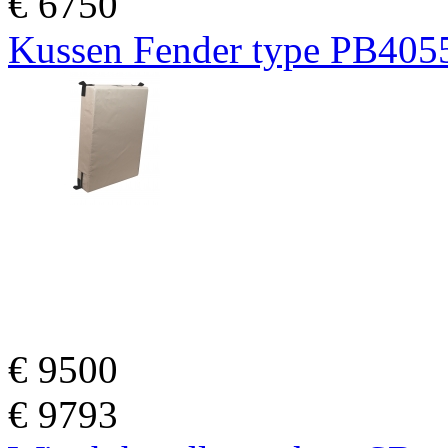
€
6750
Kussen Fender type PB405
€
9500
€
9793