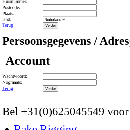
Huisnummer:
Postcode:
Plaats:
land:
Terug
Persoonsgegevens / Adres
Account
Wachtwoord:
Nogmaals:
Terug
Bel +31(0)625045549 vo
Rake Rigging