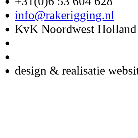
+31(0)6 53 604 628
info@rakerigging.nl
KvK Noordwest Holland
design & realisatie websi