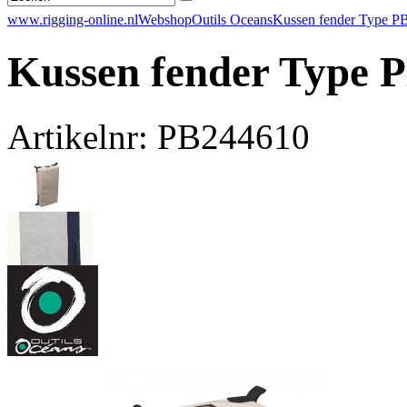
www.rigging-online.nl
Webshop
Outils Oceans
Kussen fender Type PB
Kussen fender Type P
Artikelnr: PB244610