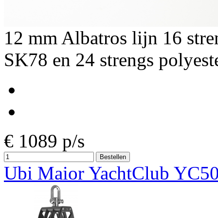
12 mm Albatros lijn 16 st
SK78 en 24 strengs polyest
€
1089
p/s
Ubi Maior YachtClub YC5