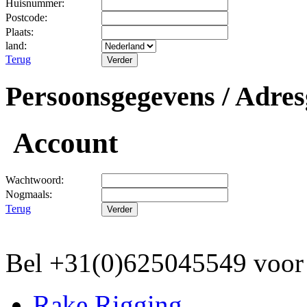
Huisnummer:
Postcode:
Plaats:
land:
Terug
Persoonsgegevens / Adres
Account
Wachtwoord:
Nogmaals:
Terug
Bel +31(0)625045549 vo
Rake Rigging